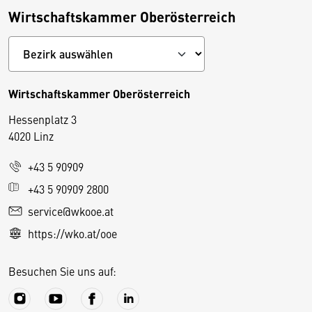
Wirtschaftskammer Oberösterreich
Wirtschaftskammer Oberösterreich
Hessenplatz 3
4020 Linz
+43 5 90909
D
+43 5 90909 2800
i
service@wkooe.at
e
https://wko.at/ooe
s
e
Besuchen Sie uns auf:
S
e