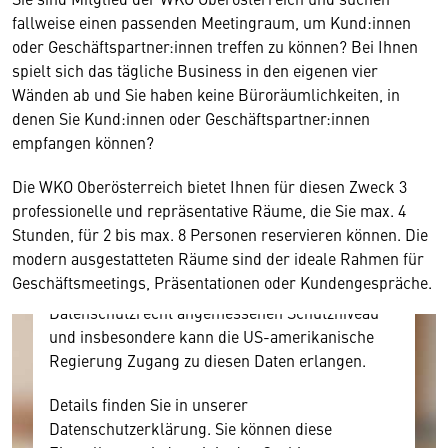
fallweise einen passenden Meetingraum, um Kund:innen
oder Geschäftspartner:innen treffen zu können? Bei Ihnen
spielt sich das tägliche Business in den eigenen vier
Wänden ab und Sie haben keine Büroräumlichkeiten, in
Wir benötigen Ihre Zustimmung
denen Sie Kund:innen oder Geschäftspartner:innen
empfangen können?
Hier würden wir Ihnen gerne einen externen
Inhalt anzeigen. Dafür benötigen wir allerdings
Die WKO Oberösterreich bietet Ihnen für diesen Zweck 3
Ihre Zustimmung, da Ihr Browser
professionelle und repräsentative Räume, die Sie max. 4
personenbezogene technische Daten zu Geräten
Stunden, für 2 bis max. 8 Personen reservieren können. Die
und Nutzerverhalten mitunter mit US-
modern ausgestatteten Räume sind der ideale Rahmen für
amerikanischen Anbietern austauscht.
Geschäftsmeetings, Präsentationen oder Kundengespräche.
Diese Daten unterliegen keinem dem EU-
Datenschutzrecht angemessenen Schutzniveau
und insbesondere kann die US-amerikanische
Regierung Zugang zu diesen Daten erlangen.
Details finden Sie in unserer
Datenschutzerklärung. Sie können diese