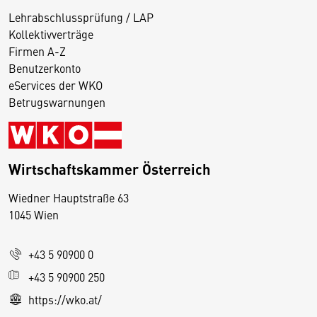
Lehrabschlussprüfung / LAP
Kollektivverträge
Firmen A-Z
Benutzerkonto
eServices der WKO
Betrugswarnungen
Wirtschaftskammer Österreich
Wiedner Hauptstraße 63
D
1045 Wien
i
e
+43 5 90900 0
s
e
+43 5 90900 250
S
https://wko.at/
e