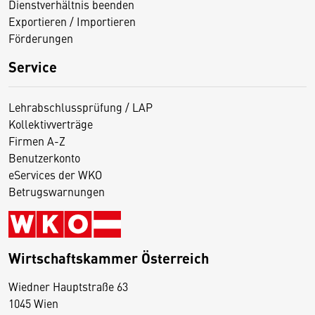
Dienstverhältnis beenden
Exportieren / Importieren
Förderungen
Service
Lehrabschlussprüfung / LAP
Kollektivverträge
Firmen A-Z
Benutzerkonto
eServices der WKO
Betrugswarnungen
Wirtschaftskammer Österreich
Wiedner Hauptstraße 63
D
1045 Wien
i