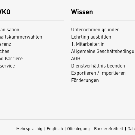
WKO
Wissen
anisation
Unternehmen gründen
haftskammerwahlen
Lehrling ausbilden
arenz
1. Mitarbeiter:in
iches
Allgemeine Geschäftsbedingu
nd Karriere
AGB
service
Dienstverhältnis beenden
Exportieren / Importieren
Förderungen
Mehrsprachig
Englisch
Offenlegung
Barrierefreiheit
Dat