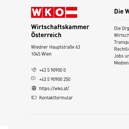
Die 
Wirtschaftskammer
Die Org
Österreich
Wirtsc
D
Transp
Wiedner Hauptstraße 63
i
Rechtl
1045 Wien
Jobs u
e
Medien
s
+43 5 90900 0
e
+43 5 90900 250
S
e
https://wko.at/
it
Kontaktformular
e
v
e
r