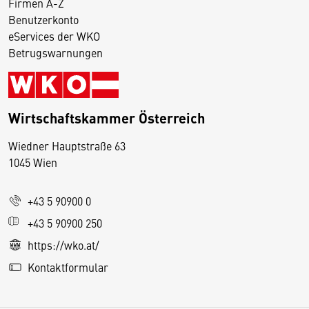
Firmen A-Z
Benutzerkonto
eServices der WKO
Betrugswarnungen
Wirtschaftskammer Österreich
Wiedner Hauptstraße 63
D
1045 Wien
i
e
+43 5 90900 0
s
e
+43 5 90900 250
S
https://wko.at/
e
Kontaktformular
it
e