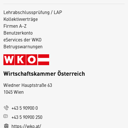
Lehrabschlussprüfung / LAP
Kollektivverträge
Firmen A-Z
Benutzerkonto
eServices der WKO
Betrugswarnungen
Wirtschaftskammer Österreich
Wiedner Hauptstraße 63
D
1045 Wien
i
e
+43 5 90900 0
s
e
+43 5 90900 250
S
https://wko.at/