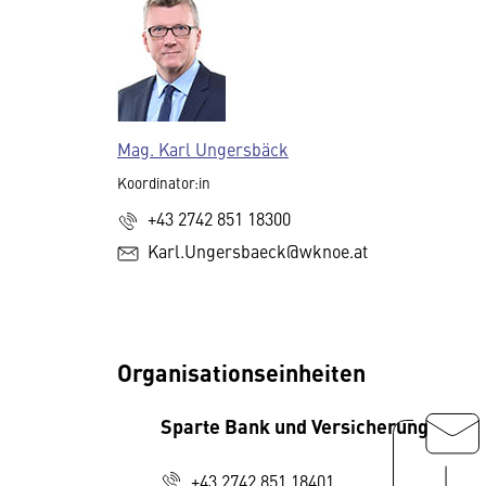
Mag. Karl Ungersbäck
Koordinator:in
+43 2742 851 18300
Karl.Ungersbaeck@wknoe.at
Organisationseinheiten
Sparte Bank und Versicherung
+43 2742 851 18401