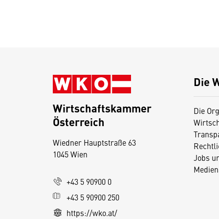
Die 
Wirtschaftskammer
Die Org
Österreich
Wirtsc
D
Transp
Wiedner Hauptstraße 63
i
Rechtl
1045 Wien
Jobs u
e
Medien
s
+43 5 90900 0
e
+43 5 90900 250
S
e
https://wko.at/