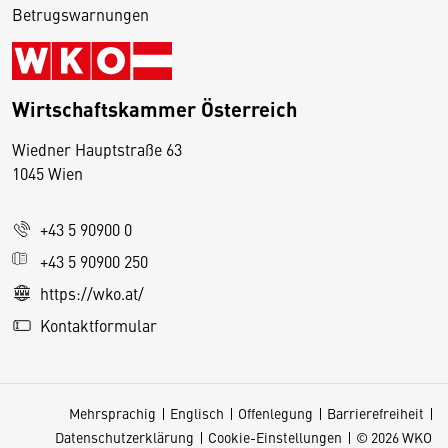
Betrugswarnungen
Wirtschaftskammer Österreich
Wiedner Hauptstraße 63
D
1045 Wien
i
e
+43 5 90900 0
s
e
+43 5 90900 250
S
https://wko.at/
e
Kontaktformular
it
e
v
Mehrsprachig
Englisch
Offenlegung
Barrierefreiheit
e
Datenschutzerklärung
Cookie-Einstellungen
© 2026 WKO