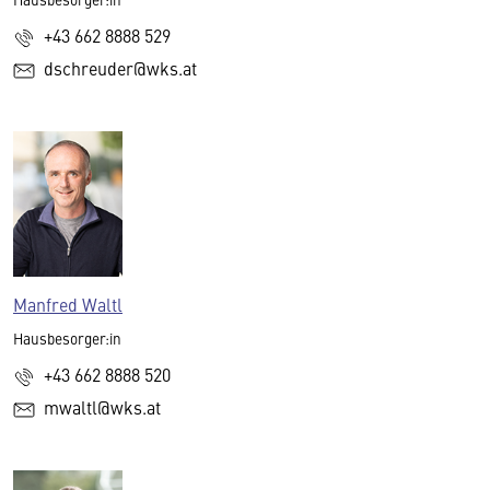
+43 662 8888 529
dschreuder@wks.at
Manfred Waltl
Hausbesorger:in
+43 662 8888 520
mwaltl@wks.at