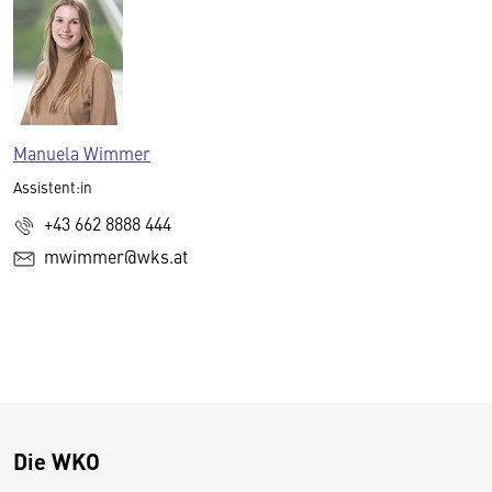
Manuela Wimmer
Assistent:in
+43 662 8888 444
mwimmer@wks.at
Die WKO