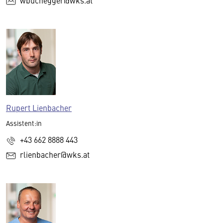
wbuchegger@wks.at
Rupert Lienbacher
Assistent:in
+43 662 8888 443
rlienbacher@wks.at