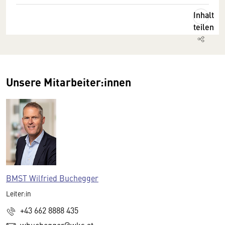
Inhalt
teilen
Unsere Mitarbeiter:innen
BMST Wilfried Buchegger
Leiter:in
+43 662 8888 435