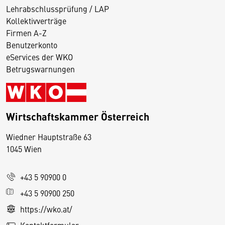
Lehrabschlussprüfung / LAP
Kollektivverträge
Firmen A-Z
Benutzerkonto
eServices der WKO
Betrugswarnungen
Wirtschaftskammer Österreich
Wiedner Hauptstraße 63
D
1045 Wien
i
e
+43 5 90900 0
s
e
+43 5 90900 250
S
https://wko.at/
e
Kontaktformular