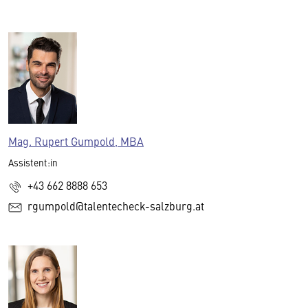
Mag. Rupert Gumpold, MBA
Assistent:in
+43 662 8888 653
rgumpold@talentecheck-salzburg.at