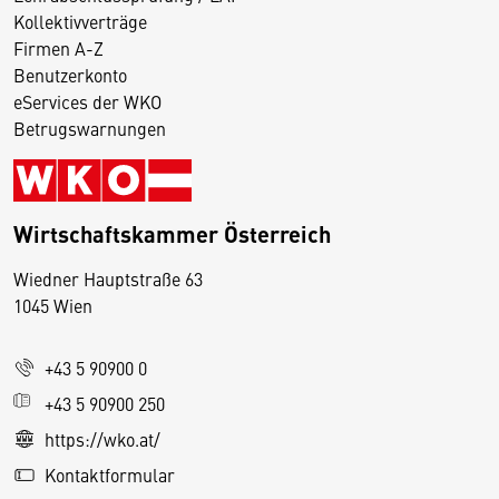
Kollektivverträge
Firmen A-Z
Benutzerkonto
eServices der WKO
Betrugswarnungen
Wirtschaftskammer Österreich
Wiedner Hauptstraße 63
D
1045 Wien
i
e
+43 5 90900 0
s
e
+43 5 90900 250
S
https://wko.at/
e
Kontaktformular
it