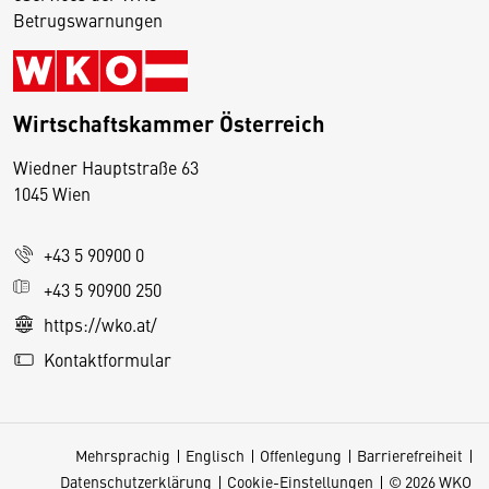
Betrugswarnungen
Wirtschaftskammer Österreich
Wiedner Hauptstraße 63
D
1045 Wien
i
e
+43 5 90900 0
s
e
+43 5 90900 250
S
https://wko.at/
e
Kontaktformular
it
e
v
Mehrsprachig
Englisch
Offenlegung
Barrierefreiheit
e
Datenschutzerklärung
Cookie-Einstellungen
© 2026 WKO