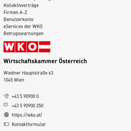
Kollektivverträge
Firmen A-Z
Benutzerkonto
eServices der WKO
Betrugswarnungen
Wirtschaftskammer Österreich
Wiedner Hauptstraße 63
D
1045 Wien
i
e
+43 5 90900 0
s
e
+43 5 90900 250
S
https://wko.at/
e
Kontaktformular
it