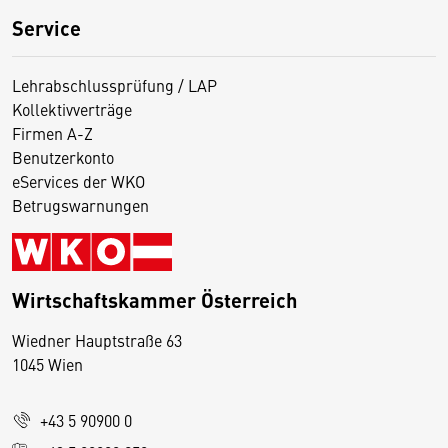
Service
Lehrabschlussprüfung / LAP
Kollektivverträge
Firmen A-Z
Benutzerkonto
eServices der WKO
Betrugswarnungen
Wirtschaftskammer Österreich
Wiedner Hauptstraße 63
D
1045 Wien
i
e
+43 5 90900 0
s