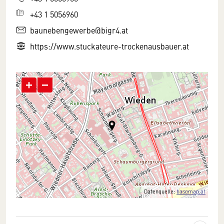
+43 1 5056960
baunebengewerbe@bigr4.at
https://www.stuckateure-trockenausbauer.at
+
−
Datenquelle:
basemap.at