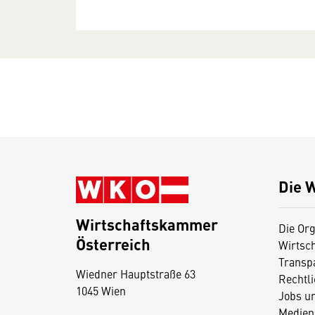
Die 
Wirtschaftskammer
Die Org
Österreich
Wirtsc
D
Transp
Wiedner Hauptstraße 63
i
Rechtl
1045 Wien
Jobs u
e
Medien