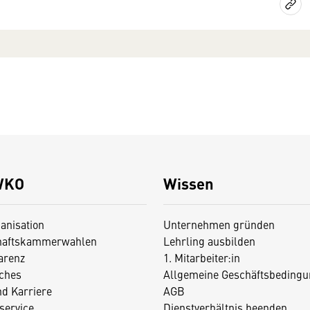
WKO
Wissen
anisation
Unternehmen gründen
haftskammerwahlen
Lehrling ausbilden
arenz
1. Mitarbeiter:in
iches
Allgemeine Geschäftsbedingu
nd Karriere
AGB
service
Dienstverhältnis beenden