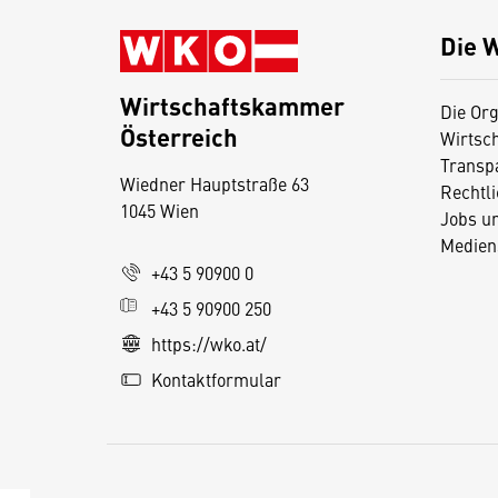
Die 
Wirtschaftskammer
Die Org
Österreich
Wirtsc
D
Transp
Wiedner Hauptstraße 63
i
Rechtl
1045 Wien
Jobs u
e
Medien
s
+43 5 90900 0
e
+43 5 90900 250
S
e
https://wko.at/
it
Kontaktformular
e
v
e
r