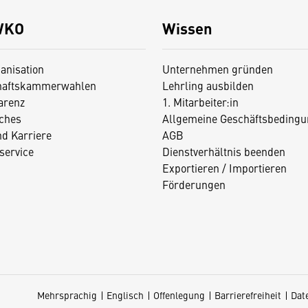
WKO
Wissen
anisation
Unternehmen gründen
haftskammerwahlen
Lehrling ausbilden
arenz
1. Mitarbeiter:in
iches
Allgemeine Geschäftsbedingu
nd Karriere
AGB
service
Dienstverhältnis beenden
Exportieren / Importieren
Förderungen
Mehrsprachig
Englisch
Offenlegung
Barrierefreiheit
Dat