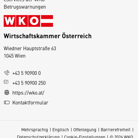
Betrugswarnungen
Wirtschaftskammer Österreich
Wiedner Hauptstraße 63
D
1045 Wien
i
e
+43 5 90900 0
s
e
+43 5 90900 250
S
https://wko.at/
e
Kontaktformular
it
e
v
Mehrsprachig
Englisch
Offenlegung
Barrierefreiheit
e
Datenschutzerklärung
Cookie-Einstellungen
© 2026 WKO