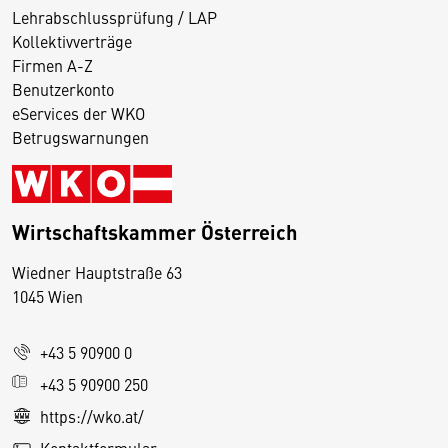
Lehrabschlussprüfung / LAP
Kollektivverträge
Firmen A-Z
Benutzerkonto
eServices der WKO
Betrugswarnungen
Wirtschaftskammer Österreich
Wiedner Hauptstraße 63
D
1045 Wien
i
e
+43 5 90900 0
s
e
+43 5 90900 250
S
https://wko.at/
e