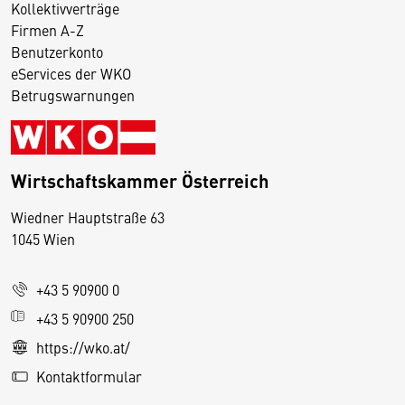
Kollektivverträge
Firmen A-Z
Benutzerkonto
eServices der WKO
Betrugswarnungen
Wirtschaftskammer Österreich
Wiedner Hauptstraße 63
D
1045 Wien
i
e
+43 5 90900 0
s
e
+43 5 90900 250
S
https://wko.at/
e
Kontaktformular
it