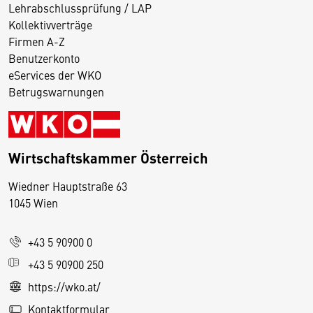
Lehrabschlussprüfung / LAP
Kollektivverträge
Firmen A-Z
Benutzerkonto
eServices der WKO
Betrugswarnungen
Wirtschaftskammer Österreich
Wiedner Hauptstraße 63
D
1045 Wien
i
e
+43 5 90900 0
s
e
+43 5 90900 250
S
https://wko.at/
e
Kontaktformular