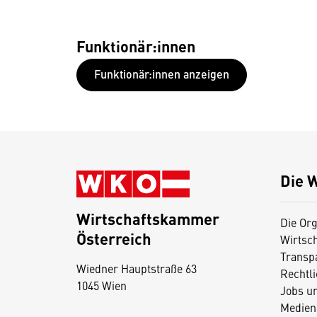
Funktionär:innen
Funktionär:innen anzeigen
Die 
Wirtschaftskammer
Die Org
Österreich
Wirtsc
D
Transp
Wiedner Hauptstraße 63
i
Rechtl
1045 Wien
Jobs u
e
Medien
s