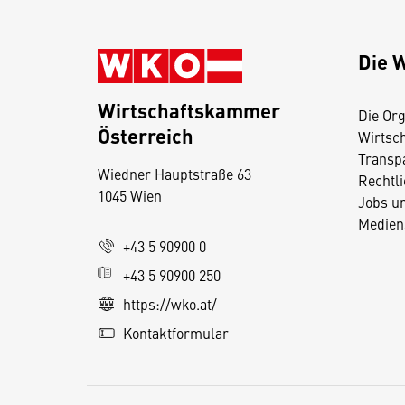
Die 
Wirtschaftskammer
Die Org
Österreich
Wirtsc
D
Transp
Wiedner Hauptstraße 63
i
Rechtl
1045 Wien
Jobs u
e
Medien
s
+43 5 90900 0
e
+43 5 90900 250
S
e
https://wko.at/
it
Kontaktformular
e
v
e