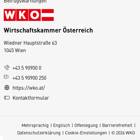
Betrugswarnungen
Wirtschaftskammer Österreich
Wiedner Hauptstraße 63
D
1045 Wien
i
e
+43 5 90900 0
s
e
+43 5 90900 250
S
https://wko.at/
e
Kontaktformular
it
e
v
Mehrsprachig
Englisch
Offenlegung
Barrierefreiheit
e
Datenschutzerklärung
Cookie-Einstellungen
© 2026 WKO
r