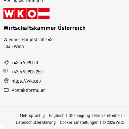
Betrugswarnungen
Wirtschaftskammer Österreich
Wiedner Hauptstraße 63
D
1045 Wien
i
e
+43 5 90900 0
s
e
+43 5 90900 250
S
https://wko.at/
e
Kontaktformular
it
e
v
Mehrsprachig
Englisch
Offenlegung
Barrierefreiheit
e
Datenschutzerklärung
Cookie-Einstellungen
© 2026 WKO
r