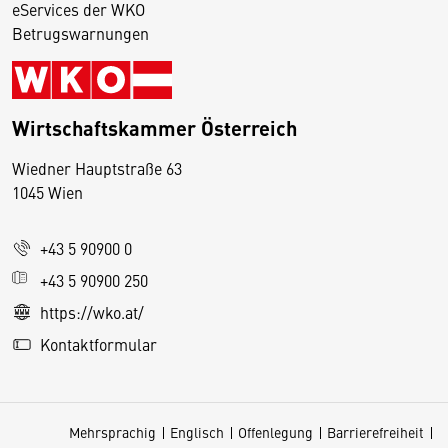
eServices der WKO
Betrugswarnungen
Wirtschaftskammer Österreich
Wiedner Hauptstraße 63
D
1045 Wien
i
e
+43 5 90900 0
s
e
+43 5 90900 250
S
https://wko.at/
e
Kontaktformular
it
e
v
Mehrsprachig
Englisch
Offenlegung
Barrierefreiheit
e