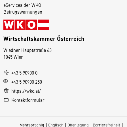
eServices der WKO
Betrugswarnungen
Wirtschaftskammer Österreich
Wiedner Hauptstraße 63
D
1045 Wien
i
e
+43 5 90900 0
s
e
+43 5 90900 250
S
https://wko.at/
e
Kontaktformular
it
e
v
Mehrsprachig
Englisch
Offenlegung
Barrierefreiheit