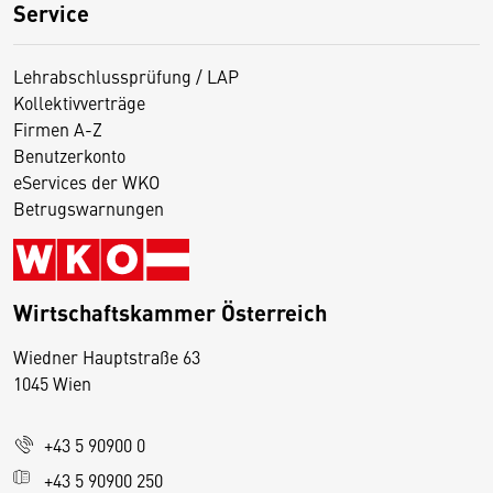
Service
Lehrabschlussprüfung / LAP
Kollektivverträge
Firmen A-Z
Benutzerkonto
eServices der WKO
Betrugswarnungen
Wirtschaftskammer Österreich
Wiedner Hauptstraße 63
D
1045 Wien
i
e
+43 5 90900 0
s
e
+43 5 90900 250