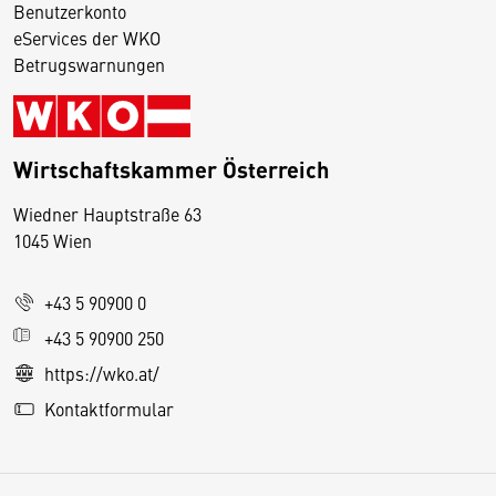
Benutzerkonto
eServices der WKO
Betrugswarnungen
Wirtschaftskammer Österreich
Wiedner Hauptstraße 63
D
1045 Wien
i
e
+43 5 90900 0
s
e
+43 5 90900 250
S
https://wko.at/
e
Kontaktformular
it
e
v