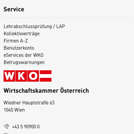
Service
Lehrabschlussprüfung / LAP
Kollektivverträge
Firmen A-Z
Benutzerkonto
eServices der WKO
Betrugswarnungen
Wirtschaftskammer Österreich
Wiedner Hauptstraße 63
D
1045 Wien
i
e
+43 5 90900 0
s