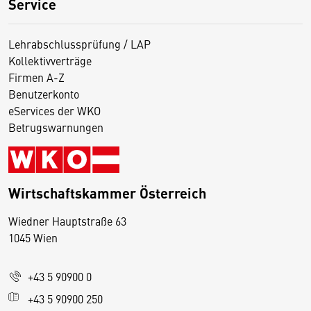
Service
Lehrabschlussprüfung / LAP
Kollektivverträge
Firmen A-Z
Benutzerkonto
eServices der WKO
Betrugswarnungen
Wirtschaftskammer Österreich
Wiedner Hauptstraße 63
D
1045 Wien
i
e
+43 5 90900 0
s
e
+43 5 90900 250