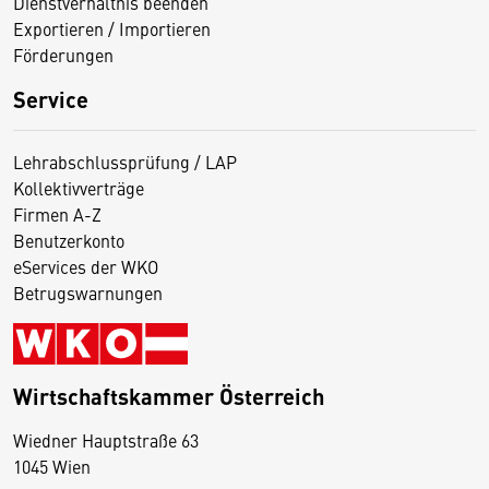
Dienstverhältnis beenden
Exportieren / Importieren
Förderungen
Service
Lehrabschlussprüfung / LAP
Kollektivverträge
Firmen A-Z
Benutzerkonto
eServices der WKO
Betrugswarnungen
Wirtschaftskammer Österreich
Wiedner Hauptstraße 63
D
1045 Wien
i