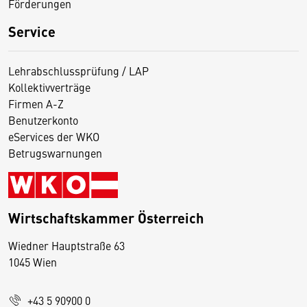
Förderungen
Service
Lehrabschlussprüfung / LAP
Kollektivverträge
Firmen A-Z
Benutzerkonto
eServices der WKO
Betrugswarnungen
Wirtschaftskammer Österreich
Wiedner Hauptstraße 63
D
1045 Wien
i
e
+43 5 90900 0
s