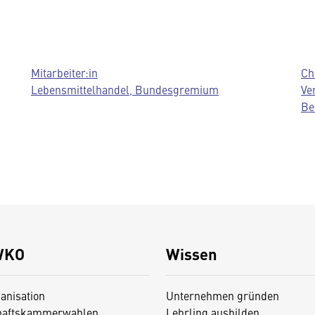
Mitarbeiter:in
Ch
Lebensmittelhandel, Bundesgremium
Ve
Be
WKO
Wissen
anisation
Unternehmen gründen
haftskammerwahlen
Lehrling ausbilden