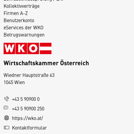
Kollektivverträge
Firmen A-Z
Benutzerkonto
eServices der WKO
Betrugswarnungen
Wirtschaftskammer Österreich
Wiedner Hauptstraße 63
D
1045 Wien
i
e
+43 5 90900 0
s
e
+43 5 90900 250
S
https://wko.at/
e
Kontaktformular
it