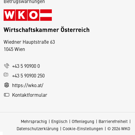
Betrugswarnungen
Wirtschaftskammer Österreich
Wiedner Hauptstraße 63
D
1045 Wien
i
e
+43 5 90900 0
s
e
+43 5 90900 250
S
https://wko.at/
e
Kontaktformular
it
e
v
Mehrsprachig
Englisch
Offenlegung
Barrierefreiheit
e
Datenschutzerklärung
Cookie-Einstellungen
© 2026 WKO
r