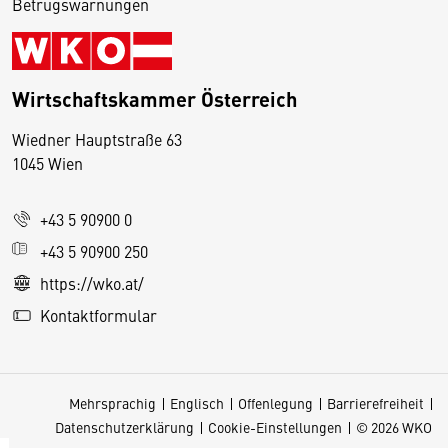
Betrugswarnungen
Wirtschaftskammer Österreich
Wiedner Hauptstraße 63
D
1045 Wien
i
e
+43 5 90900 0
s
e
+43 5 90900 250
S
https://wko.at/
e
Kontaktformular
it
e
v
Mehrsprachig
Englisch
Offenlegung
Barrierefreiheit
e
Datenschutzerklärung
Cookie-Einstellungen
© 2026 WKO
r