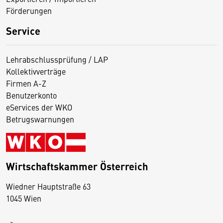
Förderungen
Service
Lehrabschlussprüfung / LAP
Kollektivverträge
Firmen A-Z
Benutzerkonto
eServices der WKO
Betrugswarnungen
Wirtschaftskammer Österreich
Wiedner Hauptstraße 63
D
1045 Wien
i
e