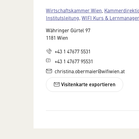
Wirtschaftskammer Wien
,
Kammerdirektio
Institutsleitung
,
WIFI Kurs & Lernmanage
Währinger Gürtel 97
1181 Wien
+43 1 47677 5531
+43 1 47677 95531
christina.obermaier@wifiwien.at
Visitenkarte exportieren