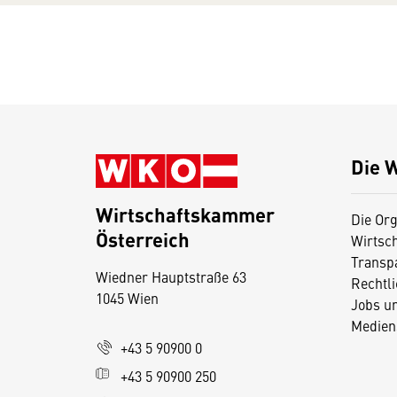
Die 
Wirtschaftskammer
Die Org
Österreich
Wirtsc
D
Transp
Wiedner Hauptstraße 63
i
Rechtl
1045 Wien
Jobs u
e
Medien
s
+43 5 90900 0
e
+43 5 90900 250
S