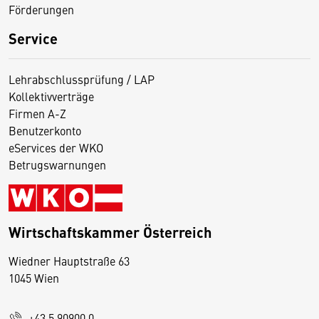
Förderungen
Service
Lehrabschlussprüfung / LAP
Kollektivverträge
Firmen A-Z
Benutzerkonto
eServices der WKO
Betrugswarnungen
Wirtschaftskammer Österreich
Wiedner Hauptstraße 63
D
1045 Wien
i
e
+43 5 90900 0