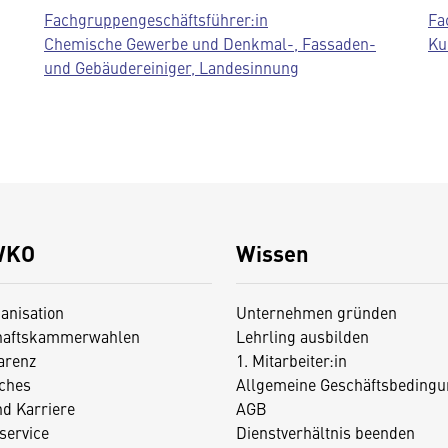
Fachgruppengeschäftsführer:in
Fa
Chemische Gewerbe und Denkmal-, Fassaden-
Ku
und Gebäudereiniger, Landesinnung
WKO
Wissen
anisation
Unternehmen gründen
haftskammerwahlen
Lehrling ausbilden
arenz
1. Mitarbeiter:in
iches
Allgemeine Geschäftsbedingu
nd Karriere
AGB
service
Dienstverhältnis beenden