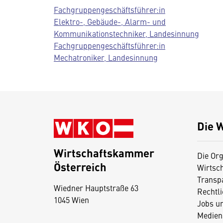
Fachgruppengeschäftsführer:in
Elektro-, Gebäude-, Alarm- und
Kommunikationstechniker, Landesinnung
Fachgruppengeschäftsführer:in
Mechatroniker, Landesinnung
Die 
Wirtschaftskammer
Die Org
Österreich
Wirtsc
D
Transp
Wiedner Hauptstraße 63
i
Rechtl
1045 Wien
Jobs u
e
Medien
s