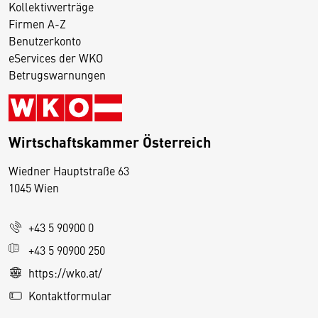
Kollektivverträge
Firmen A-Z
Benutzerkonto
eServices der WKO
Betrugswarnungen
Wirtschaftskammer Österreich
Wiedner Hauptstraße 63
D
1045 Wien
i
e
+43 5 90900 0
s
e
+43 5 90900 250
S
https://wko.at/
e
Kontaktformular
it