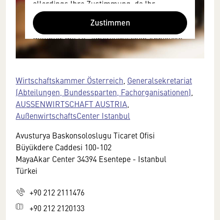
allerdings Ihre Zustimmung, da Ihr
Browser personenbezogene technische
Zustimmen
Daten zu Geräten und Nutzerverhalten
mitunter mit US-amerikanischen Anbietern
austauscht.
Diese Daten unterliegen keinem dem EU-
Datenschutzrecht angemessenen
Wirtschaftskammer Österreich
,
Generalsekretariat
Schutzniveau und insbesondere kann die
(Abteilungen, Bundessparten, Fachorganisationen)
,
US-amerikanische Regierung Zugang zu
AUSSENWIRTSCHAFT AUSTRIA
,
diesen Daten erlangen.
AußenwirtschaftsCenter Istanbul
Details finden Sie in unserer
Avusturya Baskonsoloslugu Ticaret Ofisi
Datenschutzerklärung. Sie können diese
Büyükdere Caddesi 100-102
Einstellungen jederzeit in den Cookie-
MayaAkar Center 34394 Esentepe - Istanbul
Einstellungen im Footer unserer Webseite
Türkei
widerrufen.
+90 212 2111476
+90 212 2120133