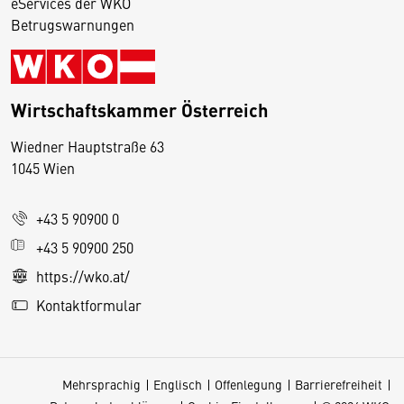
eServices der WKO
Betrugswarnungen
Wirtschaftskammer Österreich
Wiedner Hauptstraße 63
D
1045 Wien
i
e
+43 5 90900 0
s
e
+43 5 90900 250
S
https://wko.at/
e
Kontaktformular
it
e
v
Mehrsprachig
Englisch
Offenlegung
Barrierefreiheit
e