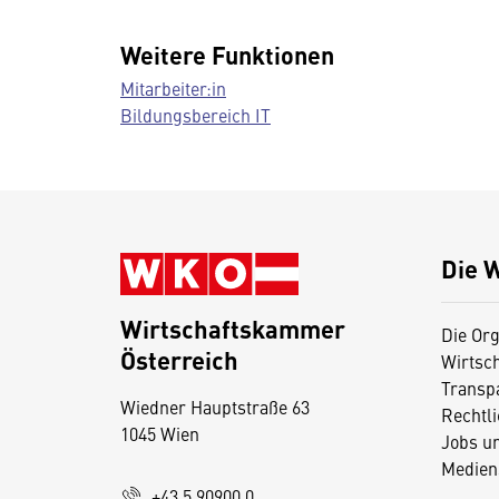
Weitere Funktionen
Mitarbeiter:in
Bildungsbereich IT
Die 
Wirtschaftskammer
Die Org
Österreich
Wirtsc
D
Transp
Wiedner Hauptstraße 63
i
Rechtl
1045 Wien
Jobs u
e
Medien
s
+43 5 90900 0