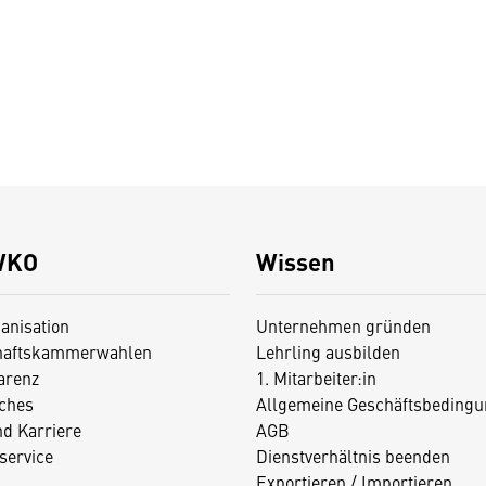
WKO
Wissen
anisation
Unternehmen gründen
haftskammerwahlen
Lehrling ausbilden
arenz
1. Mitarbeiter:in
iches
Allgemeine Geschäftsbedingu
nd Karriere
AGB
service
Dienstverhältnis beenden
Exportieren / Importieren