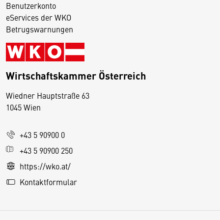
Benutzerkonto
eServices der WKO
Betrugswarnungen
Wirtschaftskammer Österreich
Wiedner Hauptstraße 63
D
1045 Wien
i
e
+43 5 90900 0
s
e
+43 5 90900 250
S
https://wko.at/
e
Kontaktformular
it
e
v