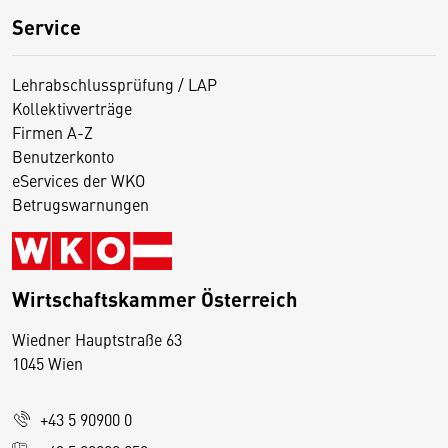
Service
Lehrabschlussprüfung / LAP
Kollektivverträge
Firmen A-Z
Benutzerkonto
eServices der WKO
Betrugswarnungen
Wirtschaftskammer Österreich
Wiedner Hauptstraße 63
D
1045 Wien
i
e
+43 5 90900 0
s