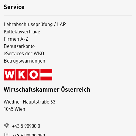
Service
Lehrabschlussprüfung / LAP
Kollektivverträge
Firmen A-Z
Benutzerkonto
eServices der WKO
Betrugswarnungen
Wirtschaftskammer Österreich
Wiedner Hauptstraße 63
D
1045 Wien
i
e
+43 5 90900 0
s
e
+43 5 90900 250