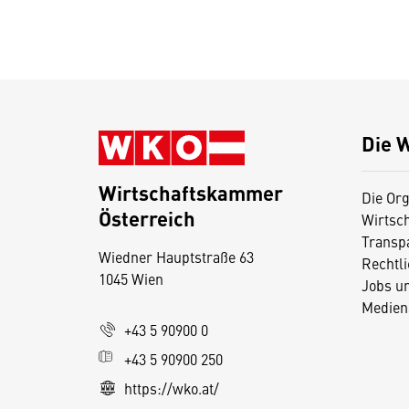
Die 
Wirtschaftskammer
Die Org
Österreich
Wirtsc
D
Transp
Wiedner Hauptstraße 63
i
Rechtl
1045 Wien
Jobs u
e
Medien
s
+43 5 90900 0
e
+43 5 90900 250
S
e
https://wko.at/