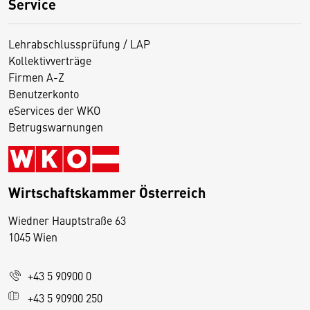
Service
Lehrabschlussprüfung / LAP
Kollektivverträge
Firmen A-Z
Benutzerkonto
eServices der WKO
Betrugswarnungen
Wirtschaftskammer Österreich
Wiedner Hauptstraße 63
D
1045 Wien
i
e
+43 5 90900 0
s
e
+43 5 90900 250