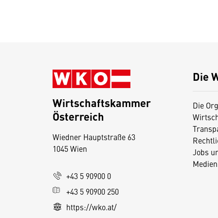
Die 
Wirtschaftskammer
Die Org
Österreich
Wirtsc
D
Transp
Wiedner Hauptstraße 63
i
Rechtl
1045 Wien
Jobs u
e
Medien
s
+43 5 90900 0
e
+43 5 90900 250
S
e
https://wko.at/